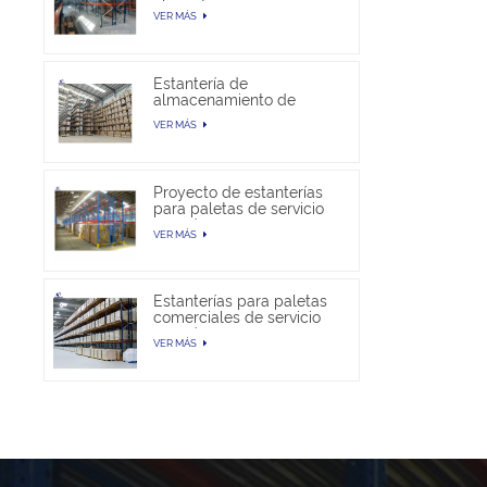
almacén
VER MÁS
Estantería de
almacenamiento de
paletas selectivas en
VER MÁS
venta
Proyecto de estanterías
para paletas de servicio
pesado
VER MÁS
Estanterías para paletas
comerciales de servicio
pesado
VER MÁS