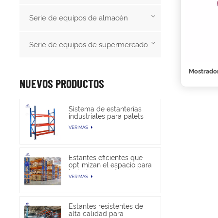
Serie de equipos de almacén
Serie de equipos de supermercado
Mostrador
NUEVOS PRODUCTOS
Sistema de estanterías
industriales para palets
de alta resistencia para
VER MÁS
almacenamiento en
almacén
Estantes eficientes que
optimizan el espacio para
trabajos pesados en
VER MÁS
almacenes
Estantes resistentes de
alta calidad para