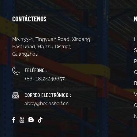
CONTÁCTENOS
N
No. 133-1, Tingyuan Road, Xingang
H
East Road, Haizhu District,
S
Guangzhou
P
TELÉFONO :
C
+86 -18124246657
B
CORREO ELECTRÓNICO :
V
abby@hedashelf.cn
C
N