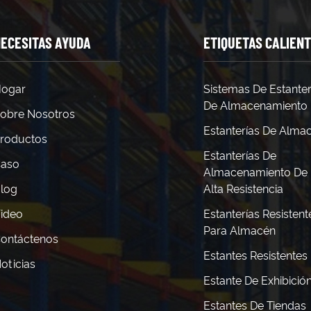
ECESITAS AYUDA
ETIQUETAS CALIEN
ogar
Sistemas De Estanter
De Almacenamiento
obre Nosotros
Estanterías De Alma
roductos
Estanterías De
aso
Almacenamiento De
log
Alta Resistencia
ideo
Estanterías Resistent
Para Almacén
ontáctenos
Estantes Resistentes
oticias
Estante De Exhibició
Estantes De Tiendas