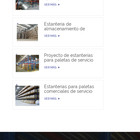
almacén
VER MÁS
Estantería de
almacenamiento de
paletas selectivas en
VER MÁS
venta
Proyecto de estanterías
para paletas de servicio
pesado
VER MÁS
Estanterías para paletas
comerciales de servicio
pesado
VER MÁS