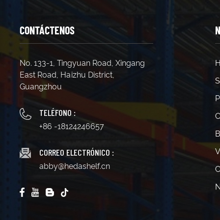
CONTÁCTENOS
N
No. 133-1, Tingyuan Road, Xingang
H
East Road, Haizhu District,
S
Guangzhou
P
TELÉFONO :
C
+86 -18124246657
B
CORREO ELECTRÓNICO :
V
abby@hedashelf.cn
C
N