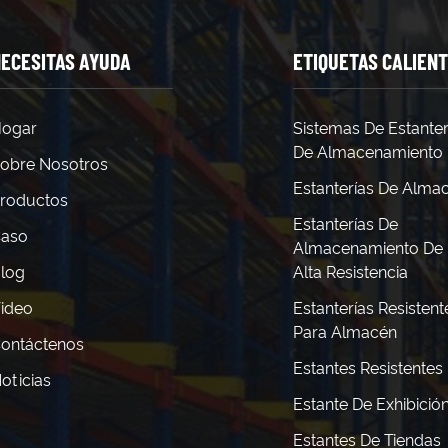
ECESITAS AYUDA
ETIQUETAS CALIEN
ogar
Sistemas De Estanter
De Almacenamiento
obre Nosotros
Estanterías De Alma
roductos
Estanterías De
aso
Almacenamiento De
log
Alta Resistencia
ideo
Estanterías Resistent
Para Almacén
ontáctenos
Estantes Resistentes
oticias
Estante De Exhibició
Estantes De Tiendas