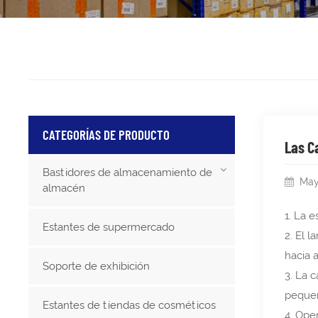
CATEGORÍAS DE PRODUCTO
Las C
Bastidores de almacenamiento de
May
almacén
1. La e
Estantes de supermercado
2. El 
hacia 
Soporte de exhibición
3. La 
pequeñ
Estantes de tiendas de cosméticos
4. Ope