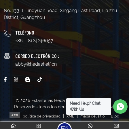
No. 133-1, Tingyuan Road, Xingang East Road, Haizhu
District, Guangzhou
TELÉFONO :
+86 -18124246657
CORREO ELECTRÓNICO :
abby@hedashelf.cn
© 2026 Estanterías Heda de Guangzhou Co., Ltd..
Need Help? Chat
Reservados todos los derechos . | Soporta red IPv6
With Us
|
|
|
política de privacidad
XML
mapa del sitio
Blog