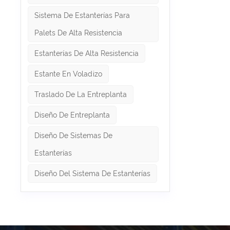
de equip
Sistema De Estanterías Para
o el alm
reunion
Palets De Alta Resistencia
refriger
o contr
Estanterías De Alta Resistencia
entrepi
mudanzas
negocio
Estante En Voladizo
Traslado De La Entreplanta
Diseño De Entreplanta
Diseño De Sistemas De
Estanterías
Diseño Del Sistema De Estanterías