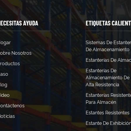
ECESITAS AYUDA
ETIQUETAS CALIEN
ogar
Sistemas De Estanter
De Almacenamiento
obre Nosotros
Estanterías De Alma
roductos
Estanterías De
aso
Almacenamiento De
log
Alta Resistencia
ideo
Estanterías Resistent
Para Almacén
ontáctenos
Estantes Resistentes
oticias
Estante De Exhibició