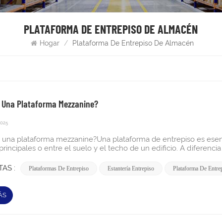
PLATAFORMA DE ENTREPISO DE ALMACÉN
Hogar
/
Plataforma De Entrepiso De Almacén
 Una Plataforma Mezzanine?
2025
 una plataforma mezzanine?Una plataforma de entrepiso es esenc
principales o entre el suelo y el techo de un edificio. A diferenci
oda la superficie del suelo inferior y suelen estar abiertos al espacio
so" proviene del italiano mezzano, que significa "medio", lo que r
AS :
Plataformas De Entrepiso
Estantería Entrepiso
Plataforma De Entre
ruyen típicamente con estructuras de acero y materiales de cubie
 compuestos. Pueden ser autoportantes o apoyarse en columnas de
s de estanterías. Su diseño modular permite la personalización e
ÁS
er necesidades operativas específicas.Diferencia entre plataform
mas de entrepiso se diferencian significativamente de las extensio
Plataformas de entrepisoEstructuras tradicionalesConstrucción