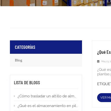
CATEGORÍAS
¿Qué Es
Blog
May 23, 
¿Qué es
plantas 
cubrir t
LISTA DE BLOGS
"entrepi
ETIQUET
se const
paneles
¿Cómo trasladar un altillo de almacén a una nueva ubicación?
sistema
VER M
satisfac
platafor
¿Qué es el almacenamiento en pilas altas? Tipos, aplicaciones y permisos
Aspecto