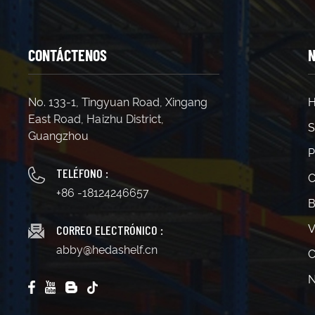
CONTÁCTENOS
N
No. 133-1, Tingyuan Road, Xingang
H
East Road, Haizhu District,
S
Guangzhou
P
TELÉFONO :
C
+86 -18124246657
B
CORREO ELECTRÓNICO :
V
abby@hedashelf.cn
C
N