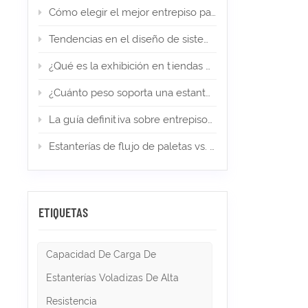
ligeros
Cómo elegir el mejor entrepiso para su almacén de comercio electrónico
prefabr
ampliab
Tendencias en el diseño de sistemas de estanterías en 2026
espacioC
pesado,
¿Qué es la exhibición en tiendas minoristas? Tipos, diseño e importancia
consider
regulaci
¿Cuánto peso soporta una estantería para palets? (Guía de expertos)
duplican
costosa
La guía definitiva sobre entrepisos en almacenes y almacenamiento industrial en 2026
almacena
modular
mejorado
Estanterías de flujo de paletas vs. estanterías Push Back: ¿cuál es la adecuada para el almacenamiento de alta densidad?
cumplim
de carg
segurid
los requ
cuadrad
ETIQUETAS
inferior
encuentr
estruct
Capacidad De Carga De
del cód
entrepi
Estanterías Voladizas De Alta
constru
platafo
Resistencia
picking 