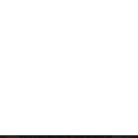
os o áreas de ensamblaje sin interrumpir las operaciones a nivel
acenamiento en la parte trasera de la casa sin renovaciones costo
es o áreas de descanso dentro de espacios industriales con techo
ado utilizando eficientemente el volumen vertical. Producción y 
ol de calidad mediante la creación de niveles de entrepiso dedic
so? Son una solución de almacenamiento de alta eficiencia para 
 ni construcción. A diferencia de las estructuras de piso, estas.
 de almacenamiento, ofreciendo seguridad, flexibilidad, mayor c