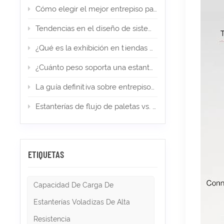
Cómo elegir el mejor entrepiso para su almacén de comercio electrónico
Tendencias en el diseño de sistemas de estanterías en 2026
¿Qué es la exhibición en tiendas minoristas? Tipos, diseño e importancia
¿Cuánto peso soporta una estantería para palets? (Guía de expertos)
La guía definitiva sobre entrepisos en almacenes y almacenamiento industrial en 2026
Estanterías de flujo de paletas vs. estanterías Push Back: ¿cuál es la adecuada para el almacenamiento de alta densidad?
ETIQUETAS
Capacidad De Carga De
Estanterías Voladizas De Alta
Resistencia