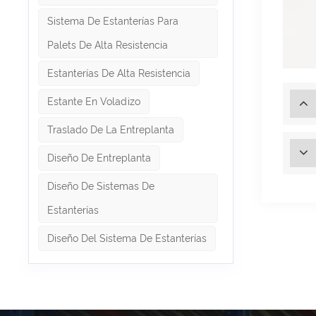
Sistema De Estanterías Para
Palets De Alta Resistencia
Estanterías De Alta Resistencia
Estante En Voladizo
Traslado De La Entreplanta
Diseño De Entreplanta
Diseño De Sistemas De
Estanterías
Diseño Del Sistema De Estanterías