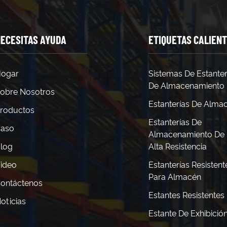
ECESITAS AYUDA
ETIQUETAS CALIEN
ogar
Sistemas De Estanter
De Almacenamiento
obre Nosotros
Estanterías De Alma
roductos
Estanterías De
aso
Almacenamiento De
log
Alta Resistencia
ideo
Estanterías Resistent
Para Almacén
ontáctenos
Estantes Resistentes
oticias
Estante De Exhibició