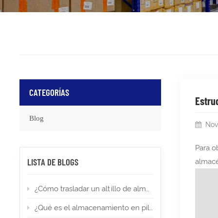
CATEGORÍAS
Estru
Blog
Nov
Para o
LISTA DE BLOGS
almac
¿Cómo trasladar un altillo de almacén a una nueva ubicación?
¿Qué es el almacenamiento en pilas altas? Tipos, aplicaciones y permisos