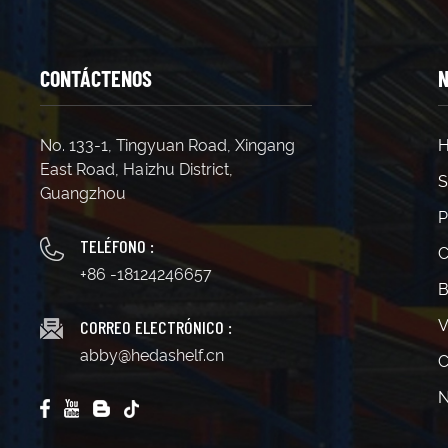
CONTÁCTENOS
N
No. 133-1, Tingyuan Road, Xingang
H
East Road, Haizhu District,
S
Guangzhou
P
TELÉFONO :
C
+86 -18124246657
B
CORREO ELECTRÓNICO :
V
abby@hedashelf.cn
C
N