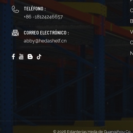
TELÉFONO :
C
+86 -18124246657
B
CORREO ELECTRÓNICO :
V
abby@hedashelf.cn
C
N
© 2026 Estanterías Heda de Guangzhou Co., L