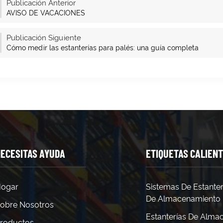
Publicación Anterior
AVISO DE VACACIONES
Publicación Siguiente
Cómo medir las estanterías para palés: una guía completa
ECESITAS AYUDA
ETIQUETAS CALIEN
ogar
Sistemas De Estanter
De Almacenamiento
obre Nosotros
Estanterías De Alma
roductos