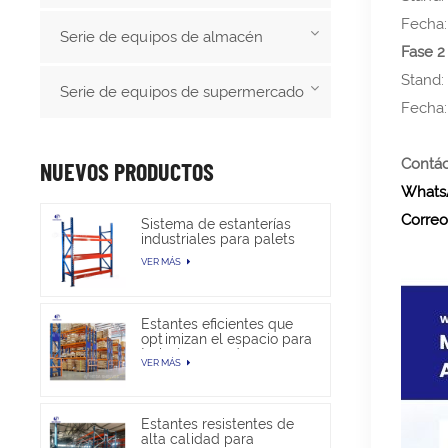
Fecha: 
Serie de equipos de almacén
Fase 2
Stand: 
Serie de equipos de supermercado
Fecha: 
Contá
NUEVOS PRODUCTOS
Whats
Correo
Sistema de estanterías
industriales para palets
de alta resistencia para
VER MÁS
almacenamiento en
almacén
Estantes eficientes que
optimizan el espacio para
trabajos pesados en
VER MÁS
almacenes
Estantes resistentes de
alta calidad para