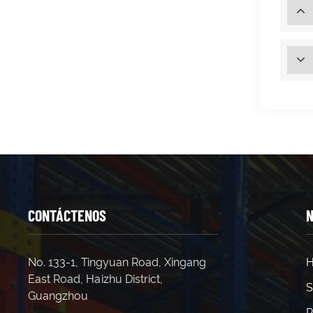
CONTÁCTENOS
N
No. 133-1, Tingyuan Road, Xingang
H
East Road, Haizhu District,
S
Guangzhou
P