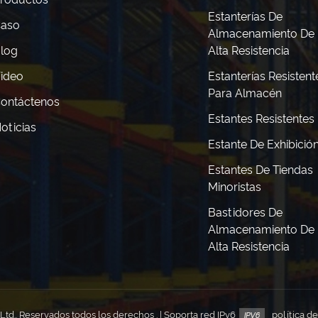
Estanterías De
aso
Almacenamiento De
log
Alta Resistencia
ideo
Estanterías Resistent
Para Almacén
ontáctenos
Estantes Resistentes
oticias
Estante De Exhibició
Estantes De Tiendas
Minoristas
Bastidores De
Almacenamiento De
Alta Resistencia
td.. Reservados todos los derechos . | Soporta red IPv6
política d