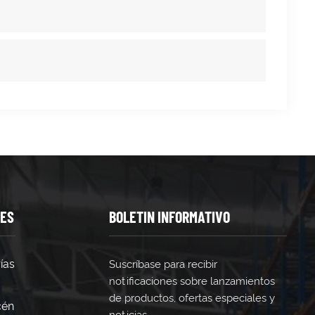
TES
BOLETIN INFORMATIVO
ías
Suscríbase para recibir
notificaciones sobre lanzamientos
de productos, ofertas especiales y
cén
noticias.