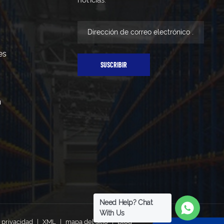
es
SUSCRIBIR
n
Need Help? Chat
With Us
e privacidad
|
XML
|
mapa del sitio
|
Blog