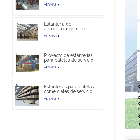
almacén
VER MÁS
Estantería de
almacenamiento de
paletas selectivas en
VER MÁS
venta
Proyecto de estanterías
para paletas de servicio
pesado
VER MÁS
Estanterías para paletas
comerciales de servicio
pesado
VER MÁS