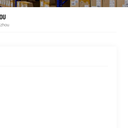
HOU
gzhou