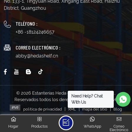
No. 133-1, Tingyuan Road, Xingang East Road, Haizhu
District, Guangzhou
TELÉFONO :
+86 -18124246657
CORREO ELECTRÓNICO :
abby@hedashelf.cn
© 2026 Estanterías Heda de Guangzhou Co., Ltd..
Need Help? Chat
Reservados todos los derechos . | Soporta red IPv6
With Us
|
|
|
política de privacidad
XML
mapa del sitio
Blog
Hogar
Productos
WhatsApp
Correo
Electrónico