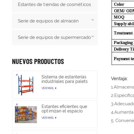
Estantes de tiendas de cosméticos
Serie de equipos de almacén
Serie de equipos de supermercado
NUEVOS PRODUCTOS
Sistema de estanterías
Ventaja:
industriales para palets
de alta resistencia para
1.Almacena
VER MÁS
almacenamiento en
almacén
2.Especific
3.Adecuado
Estantes eficientes que
optimizan el espacio
4.Aumenta 
para trabajos pesados
VER MÁS
en almacenes
5. Convenie