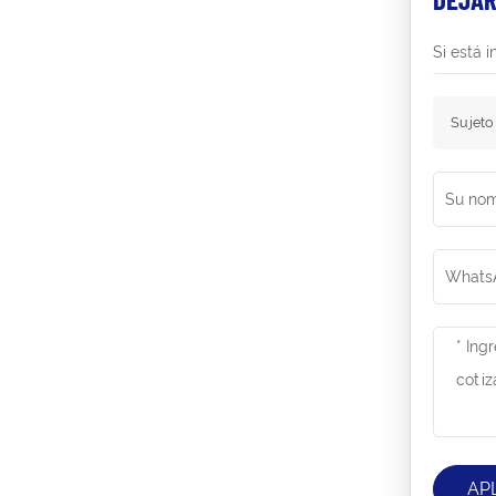
Si está 
Sujeto
AP