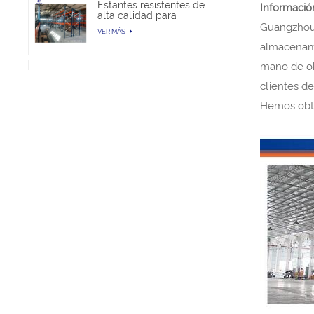
Estantes resistentes de
Informació
alta calidad para
almacén
Guangzhou 
VER MÁS
almacenami
mano de ob
Estantería de
almacenamiento de
clientes d
paletas selectivas en
VER MÁS
Hemos obte
venta
Proyecto de estanterías
para paletas de servicio
pesado
VER MÁS
Estanterías para paletas
comerciales de servicio
pesado
VER MÁS