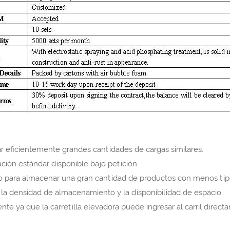
r eficientemente grandes cantidades de cargas similares.
ación estándar disponible bajo petición.
 para almacenar una gran cantidad de productos con menos tip
la densidad de almacenamiento y la disponibilidad de espacio.
nte ya que la carretilla elevadora puede ingresar al carril dire