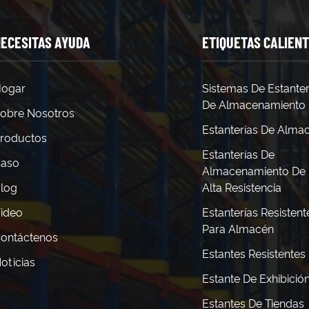
ECESITAS AYUDA
ETIQUETAS CALIEN
ogar
Sistemas De Estanter
De Almacenamiento
obre Nosotros
Estanterías De Alma
roductos
Estanterías De
aso
Almacenamiento De
log
Alta Resistencia
ideo
Estanterías Resistent
Para Almacén
ontáctenos
Estantes Resistentes
oticias
Estante De Exhibició
Estantes De Tiendas