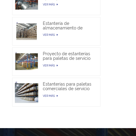
almacén
VER MÁS
Estantería de
almacenamiento de
paletas selectivas en
VER MÁS
venta
Proyecto de estanterías
para paletas de servicio
pesado
VER MÁS
Estanterías para paletas
comerciales de servicio
pesado
VER MÁS