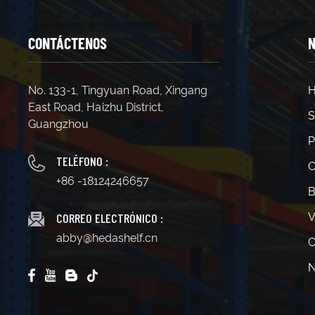
CONTÁCTENOS
N
No. 133-1, Tingyuan Road, Xingang
H
East Road, Haizhu District,
S
Guangzhou
P
TELÉFONO :
C
+86 -18124246657
B
CORREO ELECTRÓNICO :
V
abby@hedashelf.cn
C
N