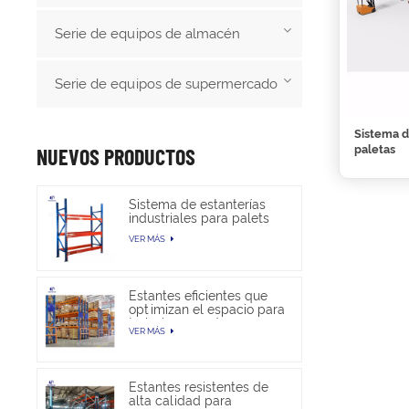
Serie de equipos de almacén
Serie de equipos de supermercado
Sistema d
paletas
NUEVOS PRODUCTOS
Sistema de estanterías
industriales para palets
de alta resistencia para
VER MÁS
almacenamiento en
almacén
Estantes eficientes que
optimizan el espacio para
trabajos pesados en
VER MÁS
almacenes
Estantes resistentes de
alta calidad para