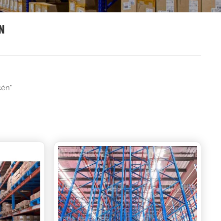
N
cén"