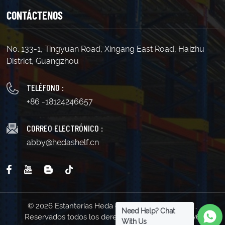
CONTÁCTENOS
No. 133-1, Tingyuan Road, Xingang East Road, Haizhu
District, Guangzhou
TELÉFONO :
+86 -18124246657
CORREO ELECTRÓNICO :
abby@hedashelf.cn
© 2026 Estanterías Heda de Guangzhou Co., Ltd..
Need Help? Chat
Reservados todos los derechos . | Soporta red IPv6
With Us