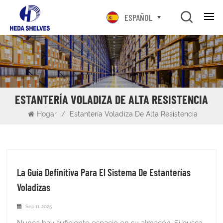
ESPAÑOL
ESTANTERÍA VOLADIZA DE ALTA RESISTENCIA
Hogar
/
Estantería Voladiza De Alta Resistencia
La Guía Definitiva Para El Sistema De Estanterías
Voladizas
Sep 11, 2025
Nunca hay suficiente espacio en su almacén. Si busca maneras de almacenar sus productos largos, como tuberías, tubos o madera, considere las estanterías cantilever. Estas estructuras funcionan como un sistema de almacenamiento flexible en el almacén o en el exterior. Una vez instaladas las estanterías cantilever en su almacén, tendrá fácil acceso a productos con formas especiales. ¿Qué son los sistemas de estanterías cantilever? Un sistema de estanterías cantilever es una solución de almacenamiento especializada que se caracteriza por una columna vertical central o montante con brazos horizontales que se extienden hacia afuera. Estos brazos actúan como la superficie principal de carga, soportando artículos que de otro modo serían difíciles de almacenar en estanterías estándar. La característica distintiva de este sistema es la ausencia de columnas frontales, lo que proporciona un acceso despejado y sin obstáculos a los materiales desde la parte frontal. Este diseño está diseñado para manipular mercancías largas, de forma irregular o sin paletizar, ofreciendo una alternativa optimizada al apilamiento de dichos artículos en el suelo del almacén. Los componentes fundamentales de un sistema voladizo incluyen:Montantes/Columnas: Los soportes verticales principales, anclados al suelo para proporcionar estabilidad.Bases: El elemento base que une el montante al suelo garantizando la estabilidad del rack.Brazos: Las vigas horizontales que se extienden desde los montantes para sostener la mercancía almacenada. Suelen ser ajustables para adaptarse a diferentes dimensiones del producto.Vigorizante: Componentes diagonales u horizontales que conectan los montantes proporcionando estabilidad lateral a todo el sistema. Tipos de sistemas de estanterías cantilever La utilidad de las estanterías cantilever se ve reforzada por sus diversas configuraciones, que pueden adaptarse a necesidades operativas específicas. Las dos principales diferencias se basan en el material de construcción y la accesibilidad de las estanterías. Estructural vs. Perfilado Esta distinción se basa en el proceso de fabricación y determina la resistencia y durabilidad del sistema. CaracterísticaEstantería voladiza estructuralEstantería voladiza laminadaMaterialVigas en I de acero estructural laminado en calienteChapa de acero laminada en fríoFortalezaResistente, robusto y muy duradero.De uso más ligero, adecuado para cargas medias.DurabilidadAlta resistencia a daños por impacto.Menos resistente a los impactos de carretillas elevadorasInstalaciónA menudo se atornillan o se sueldan en la fábrica.Montaje sencillo sin tornillos en obraCostoMayor inversión inicialMás rentableMejor paraCargas pesadas, aplicaciones al aire libre, áreas de alto tráfico.Cargas ligeras a medianas, entornos menos exigentes Las estanterías estructurales son la opción definitiva para entornos industriales exigentes donde las cargas pesadas y el uso frecuente son la norma. Los sistemas laminados, aunque menos robustos, ofrecen una opción más económica y flexible para aplicaciones con materiales más ligeros. Una cara vs. dos caras Esta clasificación se relaciona con el número de lados disponibles para carga y almacenamiento.Bastidores de un solo lado: Estos sistemas tienen brazos que se extienden desde un lado de los montantes. Generalmente se instalan contra la pared para maximizar el espacio y crear un almacenamiento optimizado y de alta densidad a lo largo del perímetro.Bastidores de doble cara: Estos sistemas incorporan brazos a ambos lados de los montantes, duplicando así la capacidad de almacenamiento por bahía. Son la solución ideal para crear un pasillo central en un almacén, duplicando la capacidad de carga y aumentando la densidad entre pasillos. Cómo funciona un rack cantilever La función de un rack cantilever se basa en un principio de ingeniería simple pero eficaz: el apalancamiento. La base y las columnas verticales están firmemente ancladas al suelo, proporcionando una base estable. Al colocar una carga sobre los brazos, se crea una fuerza descendente que es contrarrestada por el montante, que transfiere eficazmente el peso a la base y al suelo. El diseño frontal abierto facilita la carga y recuperación rápida de materiales mediante montacargas u otros equipos de elevación especializados, sin la obstrucción de postes verticales. Esta integridad estructural y la accesibilidad abierta permiten que un solo operador maneje cargas largas y voluminosas con mayor facilidad y seguridad. Beneficios de una Sistema de estanterías voladizas Los estantes voladizos ofrecen una serie de ventajas estratégicas que mejoran la gestión del almacén y del inventario.Utilización optimizada del espacio: Al trasladar artículos largos y difíciles de manejar del suelo al almacenamiento vertical, las empresas pueden recuperar valioso espacio operativo. Las estanterías cantilever transforman el espacio vertical no utilizado en un recurso de almacenamiento rentable, maximizando la superficie disponible para otras actividades o para almacenar más existencias.Accesibilidad mejorada: La ausencia de columnas frontales permite un acceso sin obstáculos a todos los artículos. Esto mejora la eficiencia de la preparación de pedidos, reduce el tiempo de manipulación y minimiza el riesgo de daños a los productos durante el almacenamiento o la recuperación.Estándares de seguridad mejorados: Almacenar artículos largos y pesados ​​horizontalmente sobre un sistema estable reduce significativamente el riesgo de accidentes asociados con apilamientos inestables en el suelo. Pasillos más amplios y una visibilidad despejada para los operadores de montacargas contribuyen a un entorno de trabajo más seguro, mitigando el riesgo de tropiezos y colisiones.Adaptabilidad excepcional: El diseño modular de los sistemas cantilever facilita su reconfiguración y expansión. Los brazos se ajustan fácilmente a diferentes alturas, adaptándose a una amplia gama de dimensiones de productos y requisitos de almacenamiento. Esta flexibilidad es fundamental para empresas con inventarios en constante evolución.Durabilidad y longevidad: Fabricadas con acero de alta resistencia, las estanterías cantilever están diseñadas para una gran resiliencia industrial. Soportan las exigencias de un almacén con mucha actividad y ofrecen una solución de almacenamiento rentable y a largo plazo. Cómo determinar la capacidad de un estante voladizo Determinar con precisión la capacidad de una estantería cantilever es crucial tanto para la seguridad como para el rendimiento. No se trata simplemente de una cifra, sino de un cálculo que involucra varias variables. La regla fundamental es que la capacidad total de los brazos por nivel nunca debe superar la capacidad total de los montantes. Capacidad del brazo: Esto se refiere al peso máximo que puede soportar un solo brazo. Es fundamental distribuir la carga uniformemente entre todos los brazos de soporte para evitar deformaciones. El peso total a nivel de un brazo se divide entre el número de brazos que soportan la carga. Por ejemplo, una carga de 2276 kg (5000 libras) soportada por cinco brazos requiere que cada brazo tenga una capacidad de al menos 454 kg (1000 libras).Capacidad vertical: Este es el peso máximo que puede soportar un solo montante. Para calcularlo, multiplique el peso por nivel por el número de niveles. Por ejemplo, si un sistema tiene cuatro niveles, cada uno con una carga de 1817 kg (4000 lb), la capacidad total del montante debe ser de al menos 7284 kg (16 000 lb).Carga uniformemente distribuida (UDL): Las cargas deben distribuirse entre varios brazos para garantizar una distribución uniforme del peso. Una carga incorrecta, como colocar una carga pesada en la punta de un brazo, puede comprometer gravemente la integridad del rack y provocar un fallo estructural. Cómo instalar un rack voladizo 1. Marcar la baseUse una línea de tiza para marcar la línea central donde se colocarán los montantes. Mida con cuidado para asegurar la separación adecuada entre ellos (normalmente de 1,8 a 2,4 metros, según la carga). 2. Instalar las placas baseColoque las placas base en los puntos marcados. En pisos de concreto, marque los orificios para los pernos de anclaje y perfore con brocas adecuadas. Instale los pernos de anclaje y apriételos según las especificaciones del fabricante con una llave dinamométrica. 3. Montar los montantesComience con los montantes de los extremos. Estos proporcionan estabilidad a todo el sistema. Asegúrese de que los montantes estén a plomo con el nivel y, si es necesario, arréglelos temporalmente. Instale los montantes intermedios, manteniendo una separación uniforme. 4. Instalar soportes horizontalesConecte los montantes con los soportes horizontales en la parte trasera del rack. Esto proporciona una estabilidad estructural crucial. Siga al pie de la letra las especificaciones de par de apriete y el patrón de pernos del fabricante. 5. Montar los brazosInstale los brazos voladizos a la altura deseada. Asegúrese de que estén nivelados y correctamente alineados. Los brazos deben inclinarse ligeramente hacia arriba (aproximadamente 1-2 grados) para evitar que los materiales se deslicen. Apriete todas las conexiones al par de apriete especificado. 6. Agregar funciones de seguridadInstale topes o bordes en los brazos para evitar que los materiales se deslicen por los extremos. Considere añadir correas o redes de seguridad para mayor seguridad de la carga. Cómo y cuándo utilizar estanterías voladizas Las estanterías voladizas son una solución óptima para industrias y aplicaciones que implican materiales largos, de gran tamaño o de difícil manejo.Aserraderos y materiales de construcción: Almacenamiento de distintas longitudes de madera, troncos, paneles de yeso y láminas de metal.Plomería y HVAC: Organización de tuberías, tubos, conductos y otros elementos largos y cilíndricos.Fabricación: Almacenamiento de barras, varillas de acero y otras materias primas utilizadas en la produ