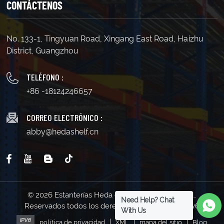
CONTÁCTENOS
No. 133-1, Tingyuan Road, Xingang East Road, Haizhu
District, Guangzhou
TELÉFONO :
+86 -18124246657
CORREO ELECTRÓNICO :
abby@hedashelf.cn
© 2026 Estanterías Heda de Guangzhou Co., Ltd..
Need Help? Chat
Reservados todos los derechos . | Soporta red IPv6
With Us
|
|
|
política de privacidad
XML
mapa del sitio
Blog