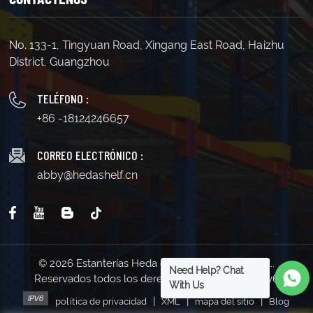
No. 133-1, Tingyuan Road, Xingang East Road, Haizhu
District, Guangzhou
TELÉFONO :
+86 -18124246657
CORREO ELECTRÓNICO :
abby@hedashelf.cn
© 2026 Estanterías Heda de Guangzhou Co., Ltd..
Need Help? Chat
Reservados todos los derechos . | Soporta red IPv6
With Us
|
|
|
política de privacidad
XML
mapa del sitio
Blog