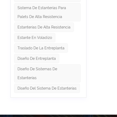
periódi
de los p
Sistema De Estanterías Para
las vig
desequil
Palets De Alta Resistencia
al pers
garantiz
Estanterías De Alta Resistencia
protecto
sistema
Estante En Voladizo
estanter
segurida
Traslado De La Entreplanta
periódi
evolucio
Diseño De Entreplanta
estanter
los pasi
profesio
Diseño De Sistemas De
eficien
en estan
Estanterías
correct
descarga
Diseño Del Sistema De Estanterías
capacita
Impleme
sistema
periódi
manera 
de sus 