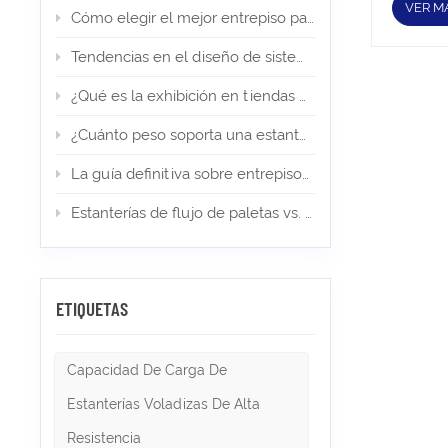
pueden f
VER M
Cómo elegir el mejor entrepiso para su almacén de comercio electrónico
de su e
palés, 
Tendencias en el diseño de sistemas de estanterías en 2026
inspecci
sistema
¿Qué es la exhibición en tiendas minoristas? Tipos, diseño e importancia
cargas 
vigas, m
registr
¿Cuánto peso soporta una estantería para palets? (Guía de expertos)
seguimi
Repare 
La guía definitiva sobre entrepisos en almacenes y almacenamiento industrial en 2026
inspecc
colapso
Estanterías de flujo de paletas vs. estanterías Push Back: ¿cuál es la adecuada para el almacenamiento de alta densidad?
compone
con tu 
las espe
almacén
regular
ETIQUETAS
limpiez
alrededo
plan gen
limpiez
Capacidad De Carga De
sobreca
estos lí
Estanterías Voladizas De Alta
que tod
Resistencia
estanter