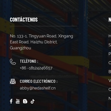
fabrican
mantenim
orienta
necesari
CONTÁCTENOS
N
atención
con un 
reparaci
de su al
No. 133-1, Tingyuan Road, Xingang
H
condicio
East Road, Haizhu District,
estamos
S
calidad 
Guangzhou
sus nec
P
TELÉFONO :
C
+86 -18124246657
B
CORREO ELECTRÓNICO :
V
abby@hedashelf.cn
C
N