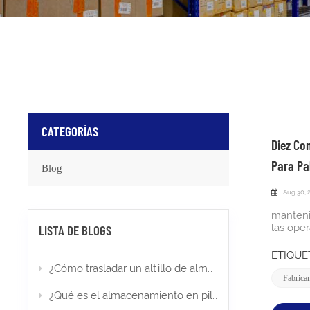
CATEGORÍAS
Diez Co
Para Pa
Blog
Aug 30, 
mantenim
las ope
LISTA DE BLOGS
tiempos
reputac
ETIQUET
complet
¿Cómo trasladar un altillo de almacén a una nueva ubicación?
eficaz.I
Fabrican
de estan
¿Qué es el almacenamiento en pilas altas? Tipos, aplicaciones y permisos
agiliza