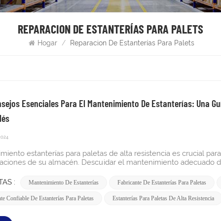
REPARACION DE ESTANTERÍAS PARA PALETS
Hogar
/
Reparacion De Estanterías Para Palets
nsejos Esenciales Para El Mantenimiento De Estanterías: Una Gu
lés
2024
iento estanterías para paletas de alta resistencia es crucial para 
raciones de su almacén. Descuidar el mantenimiento adecuado de
 de inactividad operativos o incluso accidentes peligrosos. Como
ión, entendemos la importancia de mantener sus sistemas de esta
AS :
Mantenimiento De Estanterías
Fabricante De Estanterías Para Paletas
a, compartiremos 10 consejos esenciales para ayudarle a manten
ntroducción: Por qué es importante el mantenimiento de las estant
te Confiable De Estanterías Para Paletas
Estanterías Para Paletas De Alta Resistencia
terías para paletas de alta resistencia son indispensables. Soport
n las operaciones de almacén. Sin embargo, sin un mantenimiento