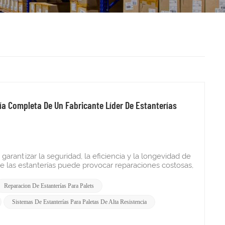
ía Completa De Un Fabricante Líder De Estanterías
garantizar la seguridad, la eficiencia y la longevidad de
 las estanterías puede provocar reparaciones costosas,
 fabricante de estanterías para palés de buena
nterías en óptimas condiciones. En esta guía
Reparacion De Estanterías Para Palets
er sus sistemas de estanterías para palés de forma
eríasEn el acelerado entorno industrial actual, sistemas
Sistemas De Estanterías Para Paletas De Alta Resistencia
an el peso de su inventario, optimizan el espacio y
 adecuado, incluso los mejores sistemas de estanterías