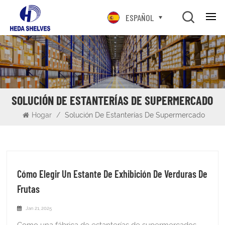
ESPAÑOL
SOLUCIÓN DE ESTANTERÍAS DE SUPERMERCADO
Hogar
/
Solución De Estanterías De Supermercado
Cómo Elegir Un Estante De Exhibición De Verduras De
Frutas
Jan 21, 2025
Como una fábrica de estanterías de supermercados, entendemos perchero de vegetales y frutas es un área central para negocios minoristas. ¿Sabía que la forma en que muestra frutas y verduras puede afectar significativamente el comportamiento de compra de clientes? ¡Una pantalla bien organizada y visualmente atractiva puede aumentar las ventas hasta en un 30%! Seleccionar el estante de exhibición de vegetales y frutas adecuados es crucial para supermercados, supermercados y mercados de agricultores. Este artículo lo guiará a través de lo esencial de elegir el estante de exhibición perfecto que no solo muestra sus productos frescos, sino que también mejora la experiencia de compra para sus clientes. ¡Vamos a sumergirnos en el mundo de los estantes de exhibición!Característica de la fruta Organización: Estos bastidores proporcionan una forma estructurada de mostrar varios tipos de frutas y verduras, lo que facilita a los clientes navegar y seleccionar artículos. El diseño abierto permite una mejor visibilidad, lo que ayuda a los clientes a evaluar rápidamente la calidad del producto. Circulación de aire óptima: La circulación de aire adecuada es crucial para mantener la frescura de las frutas y verduras. Los bastidores de exhibición están diseñados para permitir que el aire fluya libremente alrededor del producto, evitando la maduración y el deterioro prematuro. Eficiencia del espacio: Con su diseño vertical, los bastidores de exhibición de frutas y vegetales maximizan el espacio en el piso, lo que permite a los supermercados mostrar una amplia variedad de productos sin hacinamiento. Esto es particularmente beneficioso en las tiendas con espacio limitado. Facilidad de reposición: Estos bastidores facilitan el reabastecimiento de productos rápidos y eficientes sin alterar otros artículos. Esto ayuda a mantener una apariencia ordenada en la sección de productos. Atractivo estético: Una exhibición bien organizada de frutas y verduras vibrantes crea una atmósfera acogedora que atrae a los clientes. El atractivo visual de estas pantallas puede influir significativamente en las decisiones de compra. Durabilidad y personalización: Hecho de varios materiales como metal, madera o plástico, estos bastidores están diseñados para soportar los rigores de los entornos minoristas. Muchos fabricantes ofrecen opciones personalizables para adaptarse a diferentes diseños de tiendas y necesidades de marca. Funcionalidad: Algunos bastidores cuentan con estantes ajustables o diseños escalonados que mejoran la accesibilidad y permiten una mejor rotación del producto, asegurando que los artículos más antiguos se vendan primero para reducir los desechos. Tipos de bastidores de exhibición de verduras: beneficios y mejores usos 1. Bastidores de un solo ladoBeneficios: los bastidores de un solo lado son los caballos de batalla de las exhibiciones de frutas y verduras. Son eficientes en el espacio, lo que los hace perfectos para tiendas más pequeñas o áreas de exhibición limitadas. Estos bastidores son fácilmente accesibles desde un lado, lo que permite a los clientes navegar a través de una selección bien organizada.Los mejores usos: considere usar bastidores de un solo lado para mostrar artículos más voluminosos como sandías, calabazas o grandes sacos de papas. También son ideales para resaltar especiales de temporada o con una fruta o vegetales particulares.2. Bastidores de doble caraBeneficios: los bastidores de doble cara maximizan la visibilidad y la accesibilidad, lo que permite a los clientes acceder a productos desde ambos lados. Este diseño es beneficioso en las áreas de alto tráfico, ya que fomenta la navegación y aumenta las compras de impulsos.Los mejores usos: estos bastidores funcionan bien en pasillos donde el espacio permite el acceso desde ambos lados. Úselos para mostrar una variedad de verduras o crear secciones temáticas (por ejemplo, productos orgánicos) que pueden atraer más atención.3. Bastidores escalonadosBeneficios: los bastidores escalonados crean una pantalla visualmente atractiva al elevar los artículos a diferentes alturas. Este diseño mejora la visibilidad y alienta a los clientes a interactuar con el producto.Los mejores usos: ideal para artículos más pequeños como tomates, pimientos y hierbas, los bastidores escalonados se pueden colocar cerca de las áreas de pago o al final de los pasillos para llamar la atención sobre las nuevas ofertas.4. Estantería de góndolaBeneficios: la estantería de góndola es versátil y se puede ajustar fácilmente para adaptarse a varios tamaños de productos. Su diseño de doble cara permite el máximo espacio de visualización mientras mantiene el área organizada.Los mejores usos: perfecto para mostrar una amplia gama de verduras en los supermercados, las estanterías de góndola se pueden usar en áreas de alto tráfico para mostrar promociones o recién llegados de manera efectiva. 5. Bastidores montados en la paredBeneficios: los bastidores montados en la pared guardan un valioso espacio en el piso al tiempo que proporcionan una pantalla organizada para productos. Mantienen los artículos a nivel de los ojos, mejorando la visibilidad y la accesibilidad.Los mejores usos: el más adecuado para tiendas o secciones más pequeñas dedicadas a hierbas y artículos especiales, los bastidores montados en la pared también se pueden usar para mostrar vegetales de temporada de manera atractiva. 6. Combinación de exhibición de vegetalesBeneficios: nuestra rejilla de verduras combinada consiste en una rejilla de neumáticos y la rejilla vegetal de doble parte. puede Ahorre espacio en el piso y presente las frutas y verduras con la tabla de precios. Se pueden personalizar con estantes, material de tablero o color y lado para un aspecto visualmente llamativo.Los mejores usos: el más adecuado para el área de verduras de supermercado como una rejilla para la isla para una forma diferente de vegetales y frutas, dedicadas a hierbas y artículos especiales, que se usan para exhibir vegetales de temporada de manera atractiva. Consejos de diseño para supermercadoDiseño de pasillo Aisles anchos y abiertos: asegúrese de que el pasillo de verduras sea lo suficientemente ancho como para que los clientes naveguen cómodamente, especialmente durante los tiempos de compra máximos. Evite el hacinamiento del espacio con demasiados bastidores, ya que puede limitar la movilidad. Flujo de tráfico: diseñe el diseño para fomentar el flujo de tráfico natural. Coloque la sección de verduras cerca de la entrada o al comienzo de la sección de productos para capturar inmediatamente la atención de los compradores. Posicionamiento estratégico: coloque vegetales de alta demanda como papas, cebollas y verduras de hoja verde en el pasillo principal, asegurando un fácil acceso. Use pasillos laterales o bastidores más pequeños para artículos menos populares o de temporada. Señalización y ruta claras: use una señalización clara para ayudar a los clientes a identificar rápidamente dónde se encuentra cada tipo de vegetal. Considere las flechas direccionales en el piso o las señales superiores para guiar a los compradores a través de la sección de verduras. 2. Tipos de estante para verduras Estantería de góndola: los bastidores de góndola son versátiles e ideales para apilar varios tipos de verduras. Estos se pueden usar en filas a través del pasillo y, a menudo, cuentan con estantes inclinados para una mejor visibilidad y un acceso más fácil a los artículos. Bins abiertos: los contenedores abiertos son perfectos para verduras sueltas como papas, cebollas o tomates. Proporcionan un amplio espacio y alientan a los clientes a elegir sus propios artículos. Use estos contenedores para verduras más voluminosas que no requieren envases individuales. Bastantes de exhibición inclinados: los bastidores inclinados permiten el rodamiento de productos hacia el frente a medida que se venden los artículos, lo que los hace ideales para verduras que necesitan mantenerse frescas y visibles. Estos son especialmente útiles para elementos como zanahorias, pepinos o verduras de hoja verde. Grabas giratorias o de carrusel: estos bastidores permiten que los productos gire y permanezcan accesibles mientras promueven la frescura. Pueden ser particularmente efectivos para artículos como hierbas, pimientos o productos pequeños. Cajas o cestas apilables: use cajas apilables para verduras que vienen en mayores cantidades (como repollo o coliflor). Estos se pueden apilar o colocar encima de los demás para maximizar el espacio y proporcionar un fácil acceso. 3. Rotación del producto (Ruote)Primero en, First Out (FIFO): Implemente un sistema FIFO para la rotación del producto, asegurando que las existencias más antiguas se vendan antes de las acciones más nuevas. Esto ayuda a reducir el desperdicio y garantiza que los clientes reciban productos frescos. Asegúrese de colocar stock nuevo en la parte posterior o en la parte inferior de la pantalla. Requociación diaria: las verduras pueden marchitarse o estropear rápidamente, por lo que es esencial reabastecer. Asegúrese de que los productos frescos se repongan regularmente durante todo el día. Use estantes más pequeños que se puedan reabastecer rápidamente sin perturbar el resto de la pantalla. Muestra la frescura prominentemente: coloque vegetales frescos y de alta calidad en la parte delantera de la rejilla o el pasillo. Por ejemplo, las verduras premium, orgánicas o cultivadas localmente se pueden colocar a nivel de los ojos para atraer la atención. Ajustes estacionales: gire las verduras según la temporada. Por ejemplo, durante el invierno, enfatice las verduras de la raíz como las zanahorias, las batatas y la calabaza, mientras que el verano puede mostrar tomates, pepinos y pimientos. Promueva especiales: posición artículos promocionales o productos con descuento en la parte delantera o en una sección dedicada para impulsar las compras de impulso. 4. Zonificación de la sección de verdurasCree zonas para verduras espe