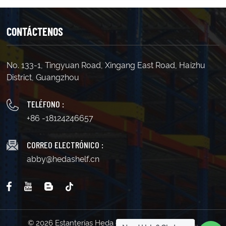
CONTÁCTENOS
No. 133-1, Tingyuan Road, Xingang East Road, Haizhu
District, Guangzhou
TELÉFONO :
+86 -18124246657
CORREO ELECTRÓNICO :
abby@hedashelf.cn
© 2026 Estanterías Heda de Guangzhou Co., Ltd..