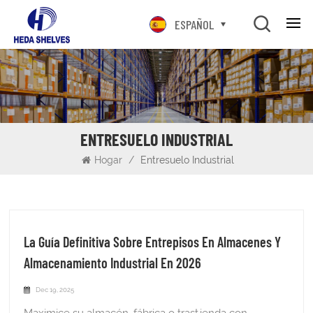
ESPAÑOL
ENTRESUELO INDUSTRIAL
Hogar
/
Entresuelo Industrial
La Guía Definitiva Sobre Entrepisos En Almacenes Y
Almacenamiento Industrial En 2026
Dec 19, 2025
Maximice su almacén, fábrica o trastienda con estanterías de entrepiso rentables. ESTANTES HEDA Ofrece diseño e instalación expertos para aumentar la productividad y transformar su espacio de trabajo. La guía definitiva sobre entrepisos en almacenes y almacenamiento industrial Un entrepiso es una forma eficiente y económica de aumentar su espacio de almacenamiento con un nivel adicional. Pero ¿qué es exactamente un entrepiso? Un entrepiso de almacén añade cualquier nivel entre dos plantas existentes. Puede obtener dos o más niveles en espacio vertical que maximizan su eficiencia de almacenamiento y ofrecen una plataforma operativa adicional para una preparación de pedidos flexible. Los entrepisos suelen ser autoportantes, aunque a veces se pueden compactar con sistemas de estanterías para palés y de almacenamiento. En la mayoría de los casos, el entrepiso no ocupa el mismo espacio que el piso inferior. Esto significa que se pueden instalar rápidamente e incluso desmontar o reubicar según sea necesario. En 2026, los entrepisos de almacén siguen siendo adoptados por su capacidad de aumentar la capacidad hasta en un 80%–100%, lo que permite que las instalaciones dupliquen efectivamente el espacio utilizable en la misma superficie en metros cuadrados. Esta guía le presentará todo lo que necesita saber sobre entrepisos en 2026, desde los tipos y beneficios hasta las consideraciones de diseño y los impulsores del ROI, para que pueda tomar decisiones informadas y rentables.¿Qué es un? Entrepiso de almacén? Un entrepiso de almacén es una plataforma elevada que se instala dentro de unas instalaciones para crear espacio útil adicional sobre el nivel del suelo sin necesidad de expansión estructural. A diferencia de las construcciones permanentes, los entrepisos suelen ser modulares, personalizables y diseñados para satisfacer requisitos de carga precisos. En entornos industriales y de almacén, los entrepisos se utilizan con mayor frecuencia para: Almacenamiento de palets o cajas de cartónÁreas de preparación y embalaje de pedidosFabricación ligera o montajeZonas de control de calidad e inspecciónOficinas en almacén y plataformas de supervisión Desde un punto de vista de ingeniería, los entrepisos se dividen en dos categorías principales: Entrepisos soportados por estanterías, donde los montantes de estanterías para paletas actúan como la estructura principal de soporte de cargaEntrepisos estructurales (autoportantes), sostenidos por columnas de acero independientes Ambos sistemas están diseñados en base a cálculos de carga real, no a suposiciones, teniendo en cuenta cargas estáticas, cargas vivas, cargas puntuales, fuerzas de impacto de montacargas y requisitos sísmicos cuando corresponda. En la práctica, una Un entrepiso bien diseñado puede aumentar el área utilizable del almacén entre un 60% y más del 100%. Dependiendo de la altura libre y la distribución. ¿Por qué elegir un entrepiso para su almacén? Espacio máximo: Un entrepiso permite obtener un nivel adicional en el espacio vertical. Al añadir un nivel adicional, se puede ampliar el espacio de almacenamiento en el almacén o instalar una plataforma para el procesamiento de pedidos.Crecimiento empresarial rentableEn comparación con los almacenes tradicionales y los sistemas de estanterías individuales, instalar un entrepiso suele ser más económico y requiere menos tiempo. Es fácil de instalar y reduce la distancia entre pasillos del sistema de estanterías, lo que lo convierte en una forma rápida y económica de ampliar su almacén o centro de distribución.Mayor eficiencia de almacenamientoUn entrepiso elegante realmente puede mejorar el aspecto de sus oficinas al agregar una sensación moderna y abierta y actúa como una característica destacada que hace que su espacio de trabajo sea más atractivo.Flujo de trabajo mejoradoAl crear zonas diferenciadas, una entreplanta puede optimizar el flujo de trabajo de almacenamiento de su almacén. Por ejemplo, podría tener almacenamiento masivo para múltiples SKU en el nivel inferior y un sistema WMS para comercio electrónico en la entreplanta, mejorando así la eficiencia de ambas organizaciones. Aspectos a tener en cuenta al planificar su entrepiso Normas de construcciónAntes de comenzar su proyecto de entrepiso, es importante asegurarse de que cumpla con todas las normativas de construcción locales. Al fin y al cabo, la seguridad es lo primero, y HEDA SHELVES tiene... Más de 500 proyectos exitosos de entrepisos grandes en todo el mundo. Nuestras estanterías de entrepiso tienen Certificaciones CE/ROHS/ISO:9001 Se adapta a cualquier mercado de seguridad.reglamentos.Diseño y maquetaciónEl diseño de su entrepiso debe complementar la distribución actual de su almacén. Piense en cómo se integrará con su montacargas, módulo de picking y flujo de trabajo de almacenamiento. Trabajaremos con usted para crear un entrepiso que mejore su almacén u otro proyecto de almacenamiento industrial.Integridad estructuralSu edificio necesita soportar un nivel adicional. Colaboraremos con ingenieros estructurales para garantizar que su entrepiso sea duradero, garantizando seguridad y durabilidad.Planificación presupuestaria: Si bien un entrepiso es una solución bastante rentable, es importante (como en la mayoría de los casos) establecer un presupuesto claro. Estamos aquí para ayudarle a planificar y gestionar sus costos eficazmente. Obtenga una cotización con diseño gratuito hoy. 6 factores a considerar al instalar un entrepiso 1. Diseño y verificación de carga estructuralLa capacidad de carga es fundamental en la construcción de entrepisos. Un error común es diseñar considerando únicamente las cargas actuales, sin considerar la variabilidad operativa ni el crecimiento futuro.Los factores de carga clave incluyen:Carga viva (personas, palets, cajas, equipos)Carga muerta (entrepiso de acero, tarimas, estanterías)Cargas puntuales (transportadores, máquinas, bajantes de palets)Cargas dinámicas (carretillas elevadoras, transpaletas, vibración)En aplicaciones de almacén, los entrepisos suelen estar diseñados para:300–500 kg/m² Para picking ligero u oficinas500–800 kg/m² para operaciones de almacenamiento o embalaje de paletsMayores capacidades para maquinaria o sistemas automatizadosLa construcción profesional requiere cálculos sellados por ingenieros y verificación in situ para garantizar que las condiciones reales coincidan con los supuestos de diseño. 2. Capacidad de la losa de piso existente Muchas fallas en entrepisos se originan debajo de la estructura, no encima. Es necesario evaluar la losa de concreto existente antes de colocar la columna. Los equipos de construcción deben verificar:Espesor de losa y refuerzoResistencia del hormigón (PSI/MPa)Capacidad de carga en las zapatas de las columnasJuntas de dilatación y servicios subterráneos En proyectos reales, subestimar la capacidad de la losa a menudo conduce a costosas modificaciones, como cimientos adicionales o refuerzos de la losa una vez que ya ha comenzado la instalación. 3. Disposición de columnas y espaciado vertical La colocación de columnas impacta directamente: Acceso a montacargas y ancho de pasilloDensidad de almacenamientoEficiencia del flujo de trabajoOpciones de reconfiguración futuras Según la experiencia, las rejillas de columnas más anchas mejoran la flexibilidad operativa, pero requieren vigas más resistentes, mientras que las rejillas más estrechas aumentan la eficiencia estructural, pero pueden restringir el movimiento. El equilibrio óptimo depende del tipo de equipo, el tamaño del palé y el método de picking. Entrepisos soportados por bastidores requieren especial atención a la transferencia de carga vertical, asegurando que las columnas de los racks estén diseñadas para soportar cargas de almacenamiento y de entrepiso sin exceder la tensión permitida. 4. Altura libre y espacio libre vertical Un entrepiso que encaja estructuralmente pero falla operativamente es una mala inversión. La planificación de la construcción debe garantizar una altura libre adecuada: Debajo del entrepiso (para carretillas elevadoras, palets, personas)Por encima del entrepiso (para movimiento y almacenamiento seguros) Como regla general:Se recomienda una altura libre mínima de 2,7 a 3,0 metros por nivel para uso industrial. Se requiere espacio libre adicional para rociadores, iluminación y HVAC. Ignorar estas concesiones durante la construcción a menudo conduce a una usabilidad comprometida o a violaciones del código. 5. Selección de cubiertas y suelos La elección de la plataforma afecta la durabilidad, la seguridad y el cumplimiento. Las opciones comunes incluyen:Rejilla de barras de acero: excelente para la seguridad contra incendios y la ventilación.Cubierta de acero con revestimiento de madera contrachapada: económica para uso livianoCubierta de acero rellena de hormigón: ideal para cargas pesadas y control de vibraciones En la construcción, el sistema de cubiertas debe adaptarse tanto a la capacidad de carga como a la estrategia de protección contra incendios de la instalación. La modernización posterior de las cubiertas resulta disruptiva y costosa. 6. Sistemas de seguridad y puntos de acceso Las características de seguridad son un factor esencial en los componentes de construcción integrales. Los elementos esenciales incluyen:Barandillas y barandillas intermediasTablas de rodapié para evitar la caída de objetosEscaleras industriales con relaciones correctas de altura y recorridoPuertas para palés o zonas de carga de seguridadSuperficies antideslizantes y señalización clara. Según la experiencia de campo, los entrepisos que priorizan la seguridad durante la construcción experimentan menos interrupciones operativas y una menor exposición a responsabilidades a largo plazo. ¿Quieres discutir todo lo relacionado con las estanterías de entrepiso?En HEDA SHELVES, nos complace ayudarle a transformar su almacén con una solución rentable. Desde el diseño e instalación de entrepisos, ofrecemos soporte a la me