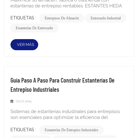
ETIQUETAS :
Entrepisos De Almacén
Entresuelo Industrial
Estanterías De Entresuelo
VER MÁS
Guía Paso A Paso Para Construir Estanterías De
Entrepiso Industriales
Oct 27, 2024
Sistemas de estanterías industriales para entrepisos
son esenciales para optimizar la eficiencia del
almacenamiento en los almacenes. Vienen en varios
tipos, cada uno diseñado para satisfacer necesidades
ETIQUETAS :
Estanterías De Entrepiso Industriales
de almacenamiento específicas y maximizar el espacio